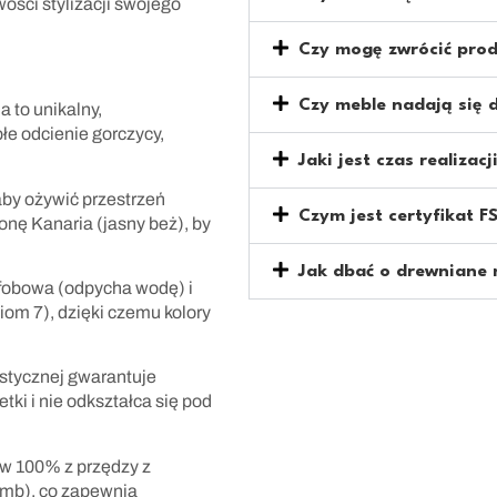
ości stylizacji swojego
Czy mogę zwrócić prod
Czy meble nadają się d
 to unikalny,
łe odcienie gorczycy,
Jaki jest czas realiza
by ożywić przestrzeń
Czym jest certyfikat F
onę Kanaria (jasny beż), by
Jak dbać o drewniane
ofobowa (odpycha wodę) i
om 7), dzięki czemu kolory
stycznej gwarantuje
tki i nie odkształca się pod
w 100% z przędzy z
/mb), co zapewnia