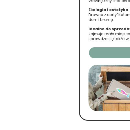
Wewnętrzny liner chro
Ekologia i estetyka
Drewno z certyfikatem
dom i bramę.
Idealne do sprzedaży
zajmuje mało miejsca
sprawdza się także 