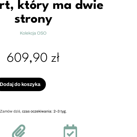
rt, który ma dwie
strony
Kolekcja OSO
609,90
zł
Dodaj do koszyka
Zamów dziś,
czas oczekiwania: 2–3 tyg.