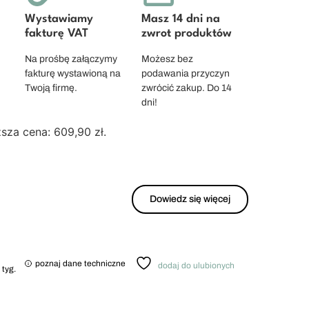
Wystawiamy
Masz 14 dni na
fakturę VAT
zwrot produktów
Na prośbę załączymy
Możesz bez
fakturę wystawioną na
podawania przyczyn
Twoją firmę.
zwrócić zakup. Do 14
dni!
ższa cena:
609,90
zł
.
Dowiedz się więcej
poznaj dane techniczne
dodaj do ulubionych
 tyg.