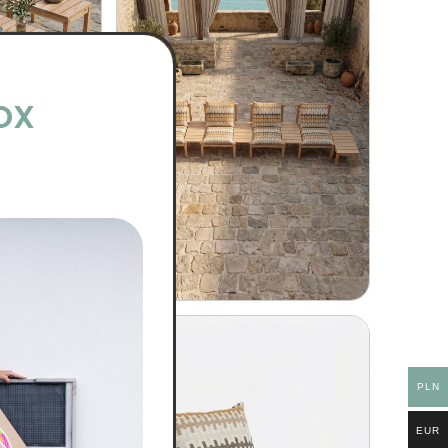
OX
PLN
EUR