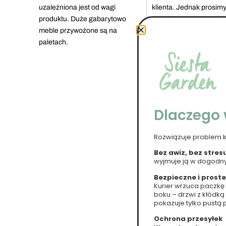
uzależniona jest od wagi
klienta. Jednak prosimy
produktu. Duże gabarytowo
odpakowanie przesyłki 
meble przywożone są na
kurierze i ocenę stanu.
paletach.
Dlaczego 
Rozwiązuje problem 
Bez awiz, bez stres
wyjmuje ją w dogod
Bezpieczne i prost
Kurier wrzuca paczkę
boku – drzwi z kłódką
pokazuje tylko pustą 
Ochrona przesyłek