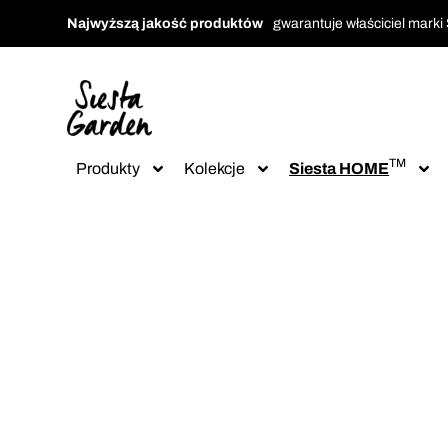
Najwyższą jakość produktów
gwarantuje właściciel marki
TM
Produkty
Kolekcje
Siesta HOME
‹