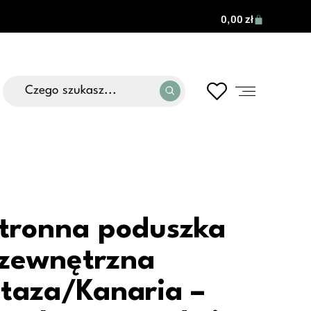
0,00
zł
tronna poduszka
zewnętrzna
taza/Kanaria –