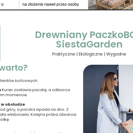
 o
na złożenie nawet przez osoby
przy
mało doświadczone. Do
każdej paczki załączona jest
szczegółowa instrukcja
Drewniany PaczkoB
obsługi.
SiestaGarden
Praktyczne | Ekologiczne | Wygodne
warto?
klientów końcowych:
u
Kurier zostawia paczkę, a odbiorca
nym momencie.
e w obsłudze
 od góry, a paczka wpada na dno. Z
 dla właściciela. Kolejna próba otwarcia
półkę.