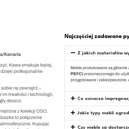
Najczęściej zadawane p
Z jakich materiałów w
a/Kanaria
zyć. Kawa smakuje lepiej,
Meble produkowane są głównie 
 dzięki profesjonalnie
PEFC)
przeznaczonego do użyt
przygotowane i zabezpieczone, 
 sobie na zewnątrz –
 im trwałości i technologii,
Co oznacza impregnacj
gły deszcz.
ętrzna z kolekcji OSO.
Jakie typy mebli ogrod
oduszka to połączenie
 atmosferyczne. Kupując
Czy meble są dostarcz