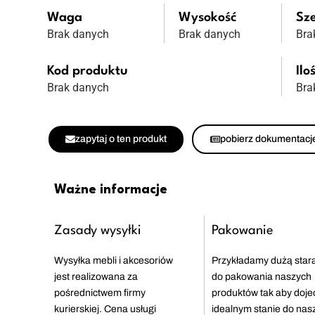
Waga
Wysokość
Sz
Brak danych
Brak danych
Bra
Kod produktu
Ilo
Brak danych
Bra
zapytaj o ten produkt
pobierz dokumentacj
Ważne informacje
Zasady wysyłki
Pakowanie
Wysyłka mebli i akcesoriów
Przykładamy dużą star
jest realizowana za
do pakowania naszych
pośrednictwem firmy
produktów tak aby doje
kurierskiej. Cena usługi
idealnym stanie do nas