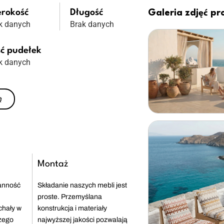
erokość
Długość
Galeria zdjęć p
k danych
Brak danych
ść pudełek
k danych
ę
Montaż
anność
Składanie naszych mebli jest
proste. Przemyślana
chały w
konstrukcja i materiały
zego
najwyższej jakości pozwalają