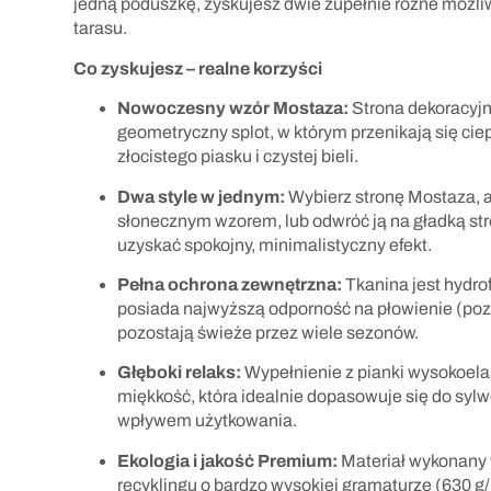
jedną poduszkę, zyskujesz dwie zupełnie różne możliw
tarasu.
Co zyskujesz – realne korzyści
Nowoczesny wzór Mostaza:
Strona dekoracyjna
geometryczny splot, w którym przenikają się ciep
złocistego piasku i czystej bieli.
Dwa style w jednym:
Wybierz stronę Mostaza, a
słonecznym wzorem, lub odwróć ją na gładką str
uzyskać spokojny, minimalistyczny efekt.
Pełna ochrona zewnętrzna:
Tkanina jest hydr
posiada najwyższą odporność na płowienie (pozi
pozostają świeże przez wiele sezonów.
Głęboki relaks:
Wypełnienie z pianki wysokoela
miękkość, która idealnie dopasowuje się do sylwe
wpływem użytkowania.
Ekologia i jakość Premium:
Materiał wykonany 
recyklingu o bardzo wysokiej gramaturze (630 g