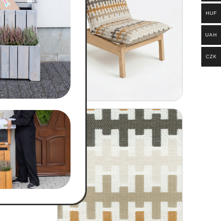
HUF
UAH
CZK